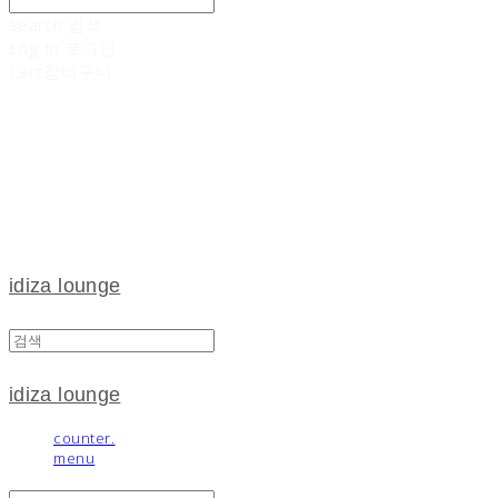
Search
검색
Log In
로그인
Cart
장바구니
idiza lounge
idiza lounge
counter.
menu