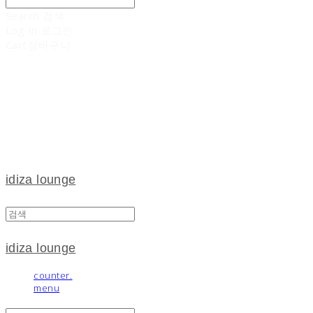
Search
검색
Log In
로그인
Cart
장바구니
idiza lounge
idiza lounge
counter.
menu