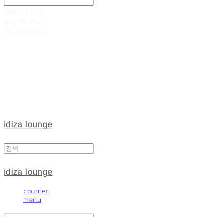
Search
검색
Log In
로그인
Cart
장바구니
idiza lounge
idiza lounge
counter.
menu