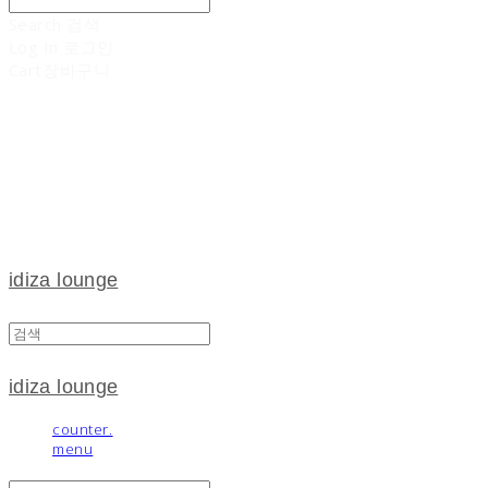
Search
검색
Log In
로그인
Cart
장바구니
idiza lounge
idiza lounge
counter.
menu