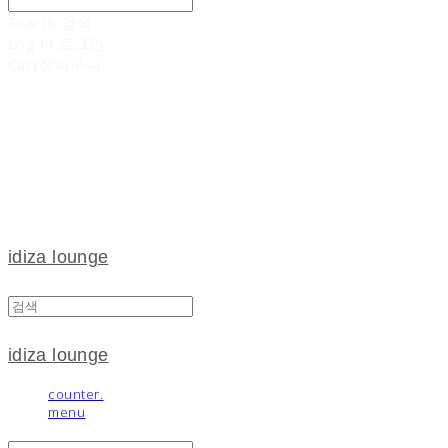
Search
검색
Log In
로그인
Cart
장바구니
idiza lounge
idiza lounge
counter.
menu