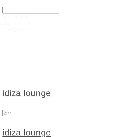
Search
검색
Log In
로그인
Cart
장바구니
idiza lounge
idiza lounge