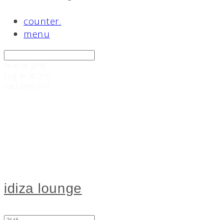
counter.
menu
Search
검색
Log In
로그인
Cart
장바구니
idiza lounge